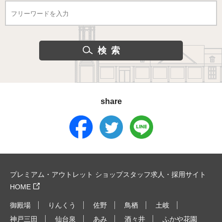
share
プレミアム・アウトレット ショップスタッフ求人・採用サイト
HOME
御殿場
りんくう
佐野
鳥栖
土岐
神戸三田
仙台泉
あみ
酒々井
ふかや花園