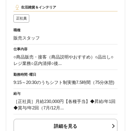
生活雑貨＆インテリア
正社員
職種
販売スタッフ
仕事内容
○商品販売・接客（商品説明やおすすめ）○品出し○
レジ業務○店内清掃○後...
勤務時間･曜日
9:15～20:30のうちシフト制実働7.5時間（75分休憩)
給与
［正社員］月給230,000円【各種手当】◆昇給/年1回
◆賞与/年2回（7月/12月...
詳細を見る